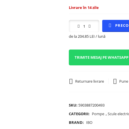
Livrare în 14 zile
PREC
de la 204.85 LEI / lună
TRIMITE MESAJ PE WHATSAPP
Returnare livrare
Pune 
SKU:
5903887200493
CATEGORII:
Pompe
,
Scule electri
BRAND:
IBO