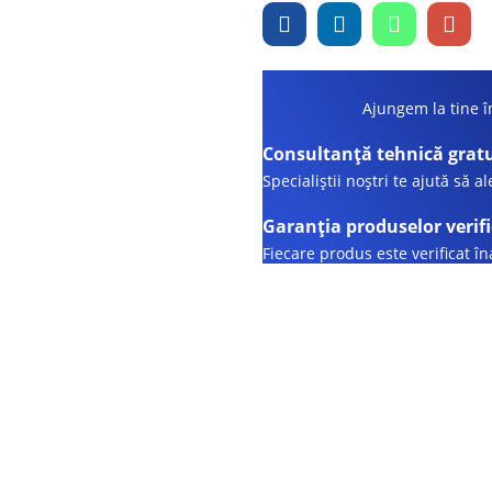
Ajungem la tine în
Consultanță tehnică grat
Specialiștii noștri te ajută să a
Garanția produselor verif
Fiecare produs este verificat î