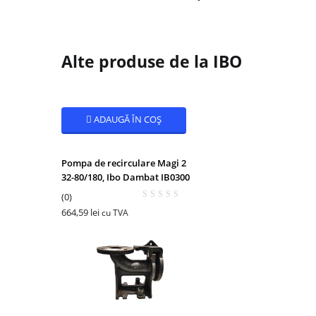
Alte produse de la IBO
ADAUGĂ ÎN COȘ
Pompa de recirculare Magi 2
32-80/180, Ibo Dambat IB0300
(0)
664,59
lei
cu TVA