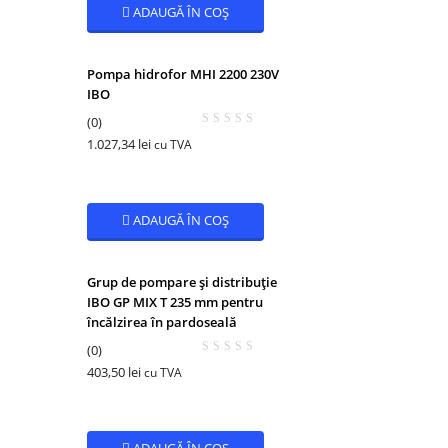
ADAUGĂ ÎN COȘ
Pompa hidrofor MHI 2200 230V
IBO
(0)
1.027,34
lei
cu TVA
ADAUGĂ ÎN COȘ
Grup de pompare și distribuție
IBO GP MIX T 235 mm pentru
încălzirea în pardoseală
(0)
403,50
lei
cu TVA
ADAUGĂ ÎN COȘ