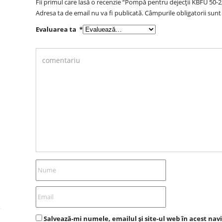
Fii primul care lasă o recenzie “Pompă pentru dejecții KBFU 50-2
Adresa ta de email nu va fi publicată.
Câmpurile obligatorii sun
Evaluarea ta
*
Salvează-mi numele, emailul și site-ul web în acest nav