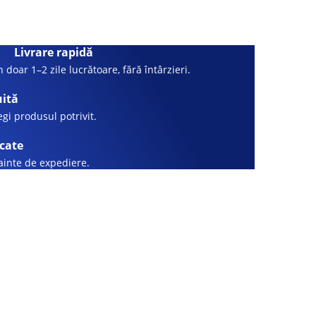
Livrare rapidă
 doar 1–2 zile lucrătoare, fără întârzieri.
uită
legi produsul potrivit.
icate
nainte de expediere.