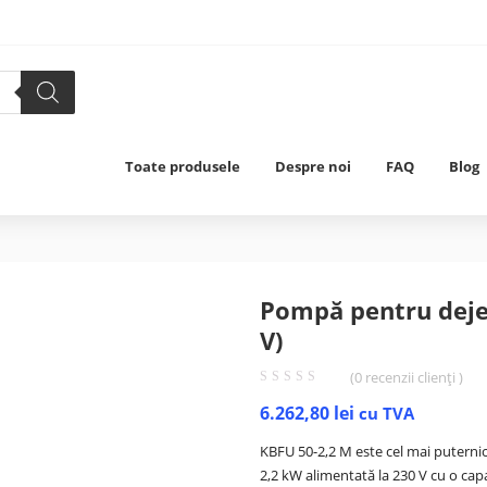
Toate produsele
Despre noi
FAQ
Blog
Pompă pentru dejec
V)
(
0
recenzii clienți )
6.262,80
lei
cu TVA
KBFU 50-2,2 M este cel mai putern
2,2 kW alimentată la 230 V cu o capa