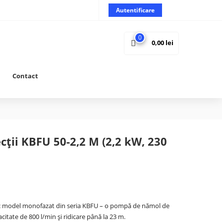
Autentificare
0
0,00
lei
Contact
ții KBFU 50-2,2 M (2,2 kW, 230
ic model monofazat din seria KBFU – o pompă de nămol de
citate de 800 l/min și ridicare până la 23 m.