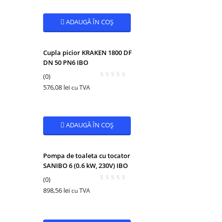
ADAUGĂ ÎN COȘ
Cupla picior KRAKEN 1800 DF
DN 50 PN6 IBO
(0)
576,08
lei
cu TVA
ADAUGĂ ÎN COȘ
Pompa de toaleta cu tocator
SANIBO 6 (0.6 kW, 230V) IBO
(0)
898,56
lei
cu TVA