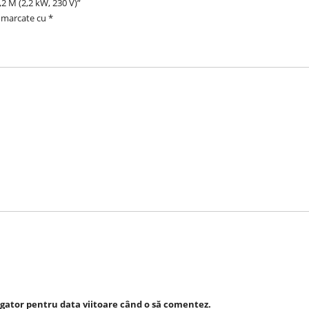
,2 M (2,2 kW, 230 V)”
t marcate cu
*
igator pentru data viitoare când o să comentez.