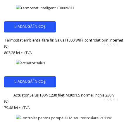
ADAUGĂ ÎN COȘ
Termostat ambiental fara fir, Salus IT800 WiFi, controlat prin internet
(0)
803,28
lei
cu TVA
ADAUGĂ ÎN COȘ
Actuator Salus T30NC230 filet M30x1.5 normal inchis 230 V
(0)
79,48
lei
cu TVA