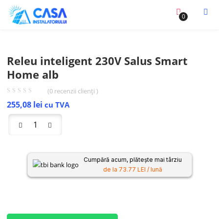
0
Releu inteligent 230V Salus Smart
Home alb
(
0
recenzii clienți )
255,08
lei
cu TVA
Cumpără acum, plătește mai târziu
de la 73.77 LEI / lună