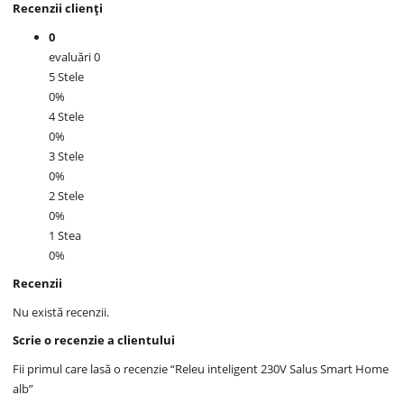
Recenzii clienți
0
evaluări 0
5 Stele
0%
4 Stele
0%
3 Stele
0%
2 Stele
0%
1 Stea
0%
Recenzii
Nu există recenzii.
Scrie o recenzie a clientului
Fii primul care lasă o recenzie “Releu inteligent 230V Salus Smart Home
alb”