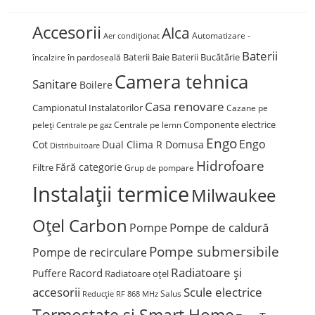
Accesorii
Alca
Automatizare -
Aer condiționat
Baterii
Baterii Baie
Baterii Bucătărie
încalzire în pardoseală
Camera tehnica
Sanitare
Boilere
Casa renovare
Campionatul Instalatorilor
Cazane pe
Componente electrice
peleți
Centrale pe lemn
Centrale pe gaz
Engo
Engo
Cot
Dual Clima R Domusa
Distribuitoare
Hidrofoare
Fără categorie
Filtre
Grup de pompare
Instalații termice
Milwaukee
Oțel Carbon
Pompe de caldură
Pompe
Pompe submersibile
Pompe de recirculare
Radiatoare și
Racord
Puffere
Radiatoare oțel
accesorii
Scule electrice
Salus
Reducție
RF 868 MHz