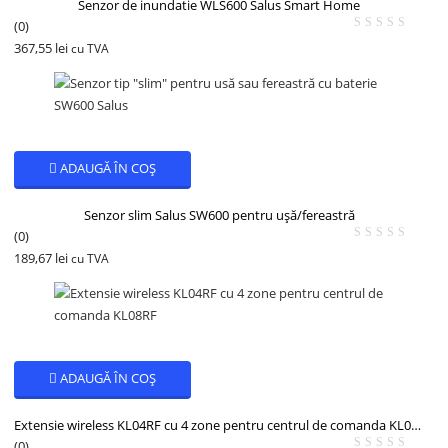
Senzor de inundatie WLS600 Salus Smart Home
(0)
367,55
lei
cu TVA
ADAUGĂ ÎN COȘ
Senzor slim Salus SW600 pentru ușă/fereastră
(0)
189,67
lei
cu TVA
ADAUGĂ ÎN COȘ
Extensie wireless KL04RF cu 4 zone pentru centrul de comanda KL08RF
(0)