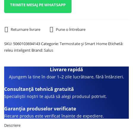
TRIMITE MESAJ PE WHATSAPP
Returnare livrare
Pune o întrebare
SKU:
5060103694143
Categorie:
Termostate și Smart Home
Etichetă:
releu inteligent
Brand:
Salus
Livrare rapidă
Ajungem la tine în doar 1–2 zile lucrătoare, fără întârzieri.
Consultanță tehnică gratuită
Specialiștii noștri te ajută să alegi produsul potrivit.
Garanția produselor verificate
Fiecare produs este verificat înainte de expediere.
Descriere