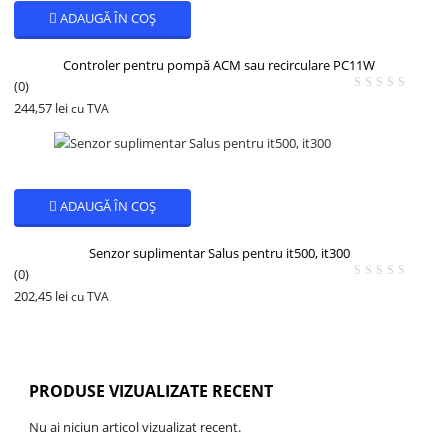
ADAUGĂ ÎN COȘ
Controler pentru pompă ACM sau recirculare PC11W
(0)
244,57
lei
cu TVA
ADAUGĂ ÎN COȘ
Senzor suplimentar Salus pentru it500, it300
(0)
202,45
lei
cu TVA
PRODUSE VIZUALIZATE RECENT
Nu ai niciun articol vizualizat recent.