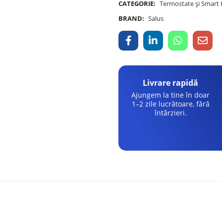
CATEGORIE:
Termostate și Smar
BRAND:
Salus
Livrare rapidă
Ajungem la tine în doar
1–2 zile lucrătoare, fără
întârzieri.