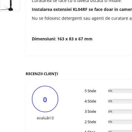
Curatarea se face cu o laveta uscata si moale.
Instalarea extensiei KL04RF se face doar in came
Nu se folosesc detergenti sau agenti de curatare a
Dimensiuni: 163 x 83 x 67 mm
RECENZII CLIENȚI
5 Stele
0%
0
4 Stele
0%
3 Stele
0%
evaluări 0
2 Stele
0%