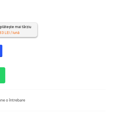
lătește mai târziu
83 LEI / lună
ne o întrebare