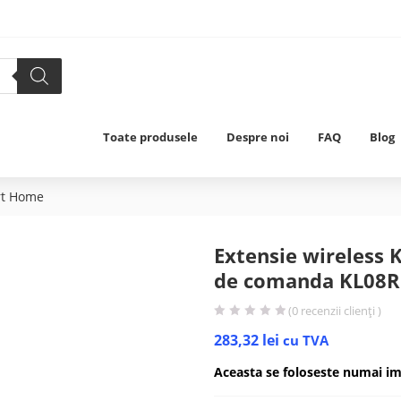
Toate produsele
Despre noi
FAQ
Blog
rt Home
Extensie wireless 
de comanda KL08R
(
0
recenzii clienți )
283,32
lei
cu TVA
Aceasta se foloseste numai i