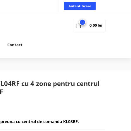
Autentificare
0
0,00
lei
Contact
KL04RF cu 4 zone pentru centrul
F
mpreuna cu centrul de comanda KL08RF.