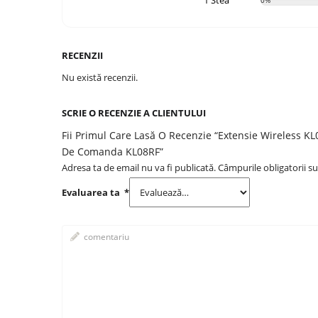
1 Stea
0%
RECENZII
Nu există recenzii.
SCRIE O RECENZIE A CLIENTULUI
Fii Primul Care Lasă O Recenzie “Extensie Wireless K
De Comanda KL08RF”
Adresa ta de email nu va fi publicată.
Câmpurile obligatorii s
Evaluarea ta
*