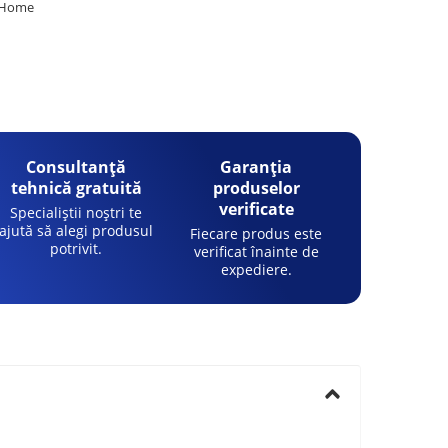
t Home
Consultanță
Garanția
tehnică gratuită
produselor
verificate
Specialiștii noștri te
ajută să alegi produsul
Fiecare produs este
potrivit.
verificat înainte de
expediere.