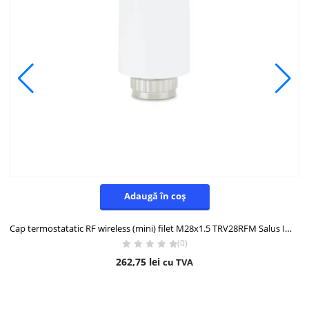
Adaugă în coș
Cap termostatatic RF wireless (mini) filet M28x1.5 TRV28RFM Salus IT600
(0)
262,75
lei
cu TVA