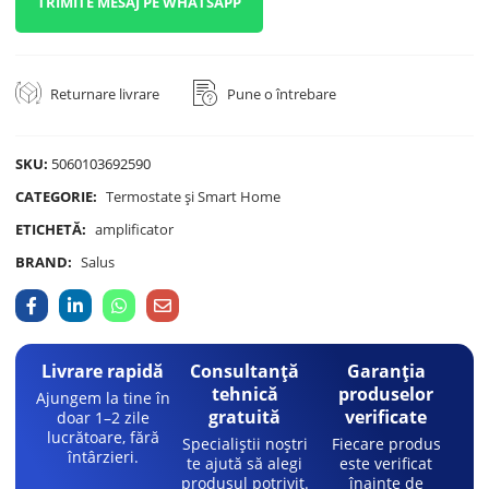
TRIMITE MESAJ PE WHATSAPP
Returnare livrare
Pune o întrebare
SKU:
5060103692590
CATEGORIE:
Termostate și Smart Home
ETICHETĂ:
amplificator
BRAND:
Salus
Livrare rapidă
Consultanță
Garanția
tehnică
produselor
Ajungem la tine în
gratuită
verificate
doar 1–2 zile
lucrătoare, fără
Specialiștii noștri
Fiecare produs
întârzieri.
te ajută să alegi
este verificat
produsul potrivit.
înainte de