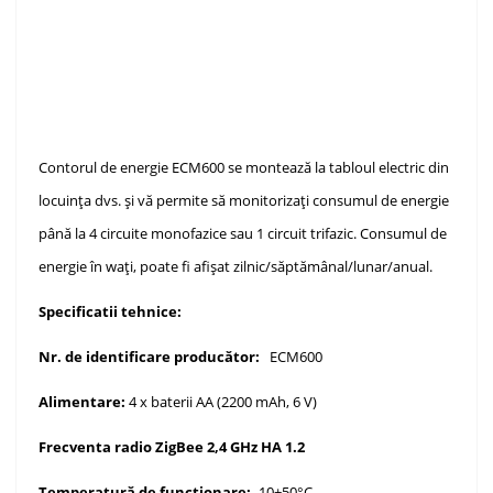
Contorul de energie ECM600 se montează la tabloul electric din
locuința dvs. și vă permite să monitorizați consumul de energie
până la 4 circuite monofazice sau 1 circuit trifazic.
Consumul de
energie în wați, poate fi afișat zilnic/săptămânal/lunar/anual.
Specificatii tehnice:
Nr. de identificare producător:
ECM600
Alimentare:
4 x baterii AA (2200 mAh, 6 V)
Frecventa radio ZigBee 2,4 GHz HA 1.2
Temperatură de funcţionare:
-10+50°C