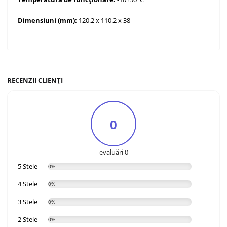
Dimensiuni (mm):
120.2 x 110.2 x 38
RECENZII CLIENȚI
0
evaluări 0
5 Stele
0%
4 Stele
0%
3 Stele
0%
2 Stele
0%