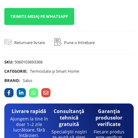
TRIMITE MESAJ PE WHATSAPP
Returnare livrare
Pune o întrebare
SKU:
5060103693368
CATEGORIE:
Termostate și Smart Home
BRAND:
Salus
Livrare rapidă
Consultanță
Garanția
tehnică
produselor
Ajungem la tine în
gratuită
verificate
doar 1–2 zile
lucrătoare, fără
Specialiștii noștri
Fiecare produs
întârzieri.
te ajută să alegi
este verificat