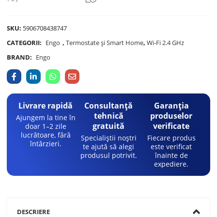
SKU:
5906708438747
CATEGORII:
Engo
,
Termostate și Smart Home
,
Wi-Fi 2.4 GHz
BRAND:
Engo
Livrare rapidă
Consultanță
Garanția
tehnică
produselor
Ajungem la tine în
gratuită
verificate
doar 1–2 zile
lucrătoare, fără
Specialiștii noștri
Fiecare produs
întârzieri.
te ajută să alegi
este verificat
produsul potrivit.
înainte de
expediere.
DESCRIERE