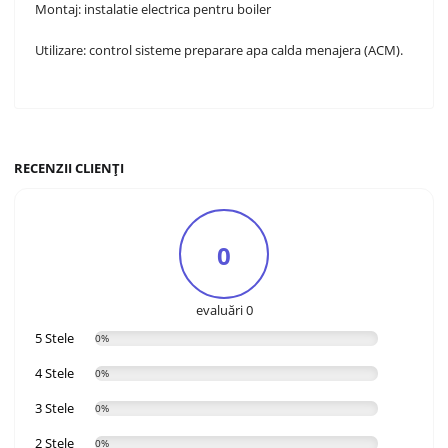
Montaj: instalatie electrica pentru boiler
Utilizare: control sisteme preparare apa calda menajera (ACM).
RECENZII CLIENȚI
0
evaluări 0
5 Stele
0%
4 Stele
0%
3 Stele
0%
2 Stele
0%