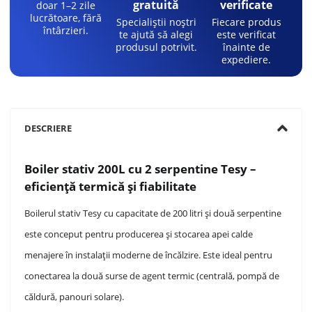
gratuită
verificate
doar 1–2 zile
lucrătoare, fără
Specialiștii noștri
Fiecare produs
întârzieri.
te ajută să alegi
este verificat
produsul potrivit.
înainte de
expediere.
DESCRIERE
Boiler stativ 200L cu 2 serpentine Tesy –
eficiență termică și fiabilitate
Boilerul stativ Tesy cu capacitate de 200 litri și două serpentine
este conceput pentru producerea și stocarea apei calde
menajere în instalații moderne de încălzire. Este ideal pentru
conectarea la două surse de agent termic (centrală, pompă de
căldură, panouri solare).