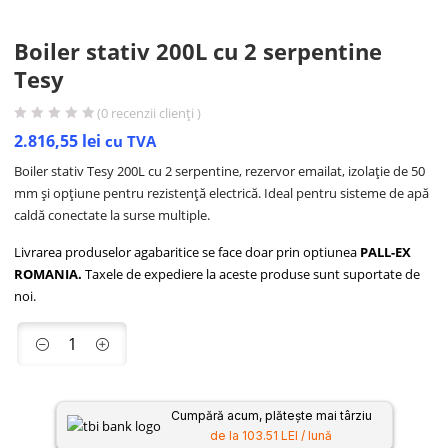
Boiler stativ 200L cu 2 serpentine
Tesy
(
0
recenzii clienți )
2.816,55
lei
cu TVA
Boiler stativ Tesy 200L cu 2 serpentine, rezervor emailat, izolație de 50
mm și opțiune pentru rezistență electrică. Ideal pentru sisteme de apă
caldă conectate la surse multiple.
Livrarea produselor agabaritice se face doar prin optiunea
PALL-EX
ROMANIA.
Taxele de expediere la aceste produse sunt suportate de
noi.
Cumpără acum, plătește mai târziu
de la 103.51 LEI / lună