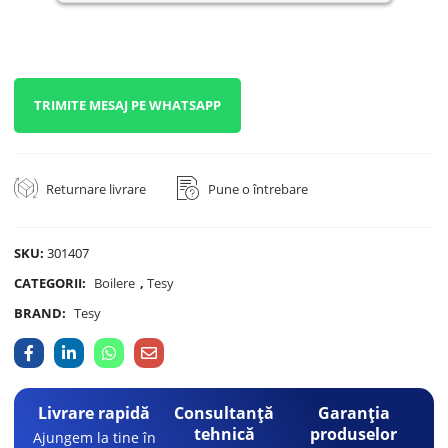
TRIMITE MESAJ PE WHATSAPP
Returnare livrare
Pune o întrebare
SKU:
301407
CATEGORII:
Boilere
,
Tesy
BRAND:
Tesy
Livrare rapidă
Consultanță
Garanția
tehnică
produselor
Ajungem la tine în