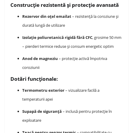
Construcție rezistentă și protecție avansată
Rezervor din oțel emailat
– rezistență la coroziune și
durată lungă de utilizare
Izolație poliuretanică rigidă fără CFC
, grosime 50 mm
– pierderi termice reduse și consum energetic optim
Anod de magneziu
– protecție activă împotriva
coroziunii
Dotări funcționale:
Termometru exterior
– vizualizare facilă a
temperaturii apei
Supapă de siguranță
– inclusă pentru protecție în
exploatare
Teacă pentru senzor termic
– compatibilitate cu