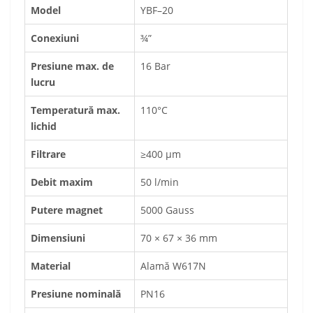
Model
YBF–20
Conexiuni
¾”
Presiune max. de
16 Bar
lucru
Temperatură max.
110°C
lichid
Filtrare
≥400 μm
Debit maxim
50 l/min
Putere magnet
5000 Gauss
Dimensiuni
70 × 67 × 36 mm
Material
Alamă W617N
Presiune nominală
PN16