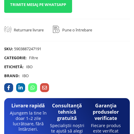
TRIMITE MESAJ PE WHATSAPP
Returnare livrare
Pune o întrebare
SKU:
5903887247191
CATEGORIE:
Filtre
ETICHETĂ:
IBO
BRAND:
IBO
Livrare rapidă
Consultanță
Garanția
tehnică
produselor
Ajungem la tine în
gratuită
verificate
doar 1–2 zile
lucrătoare, fără
Specialiștii noștri
Fiecare produs
întârzieri.
te ajută să alegi
este verificat