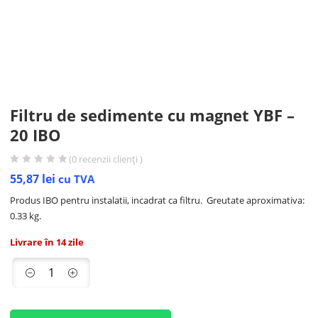
Filtru de sedimente cu magnet YBF –
20 IBO
(
0
recenzii clienți )
55,87
lei
cu TVA
Produs IBO pentru instalatii, incadrat ca filtru. Greutate aproximativa:
0.33 kg.
Livrare în 14 zile