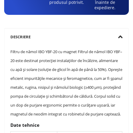
produsul potrivit.
înainte de
expediere.
DESCRIERE
Filtru de nămol IBO YBF-20 cu magnet Filtrul de nămol IBO YBF–
20 este destinat protecției instalațiilor de încălzire, alimentare
cu apă și solare (soluție de glicol în apă de până la 50%). Oprește
eficient impuritățile mecanice și feromagnetice, cum ar fi șpanul
metalic, rugina, nisipul și nămolul biologic (≥400 μm), protejând
pompa de circulație și schimbătorul de căldură. Corpul solid cu
un dop de purjare ergonomic permite o curățare ușoară, iar
magnetul de neodim integrat cu robinetul de purjare captează.
Date tehnice