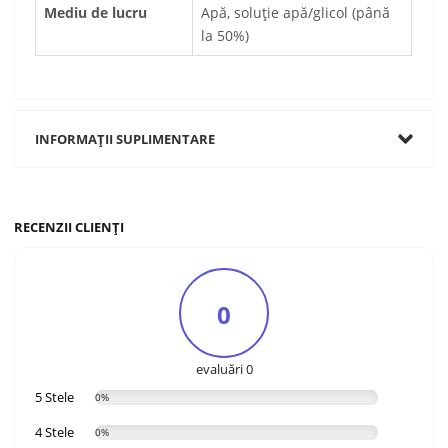
Mediu de lucru
Apă, soluție apă/glicol (până
la 50%)
INFORMAȚII SUPLIMENTARE
RECENZII CLIENȚI
0
evaluări 0
5 Stele
0%
4 Stele
0%