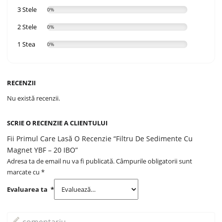
3 Stele
0%
2 Stele
0%
1 Stea
0%
RECENZII
Nu există recenzii.
SCRIE O RECENZIE A CLIENTULUI
Fii Primul Care Lasă O Recenzie “Filtru De Sedimente Cu
Magnet YBF – 20 IBO”
Adresa ta de email nu va fi publicată.
Câmpurile obligatorii sunt
marcate cu
*
Evaluarea ta
*