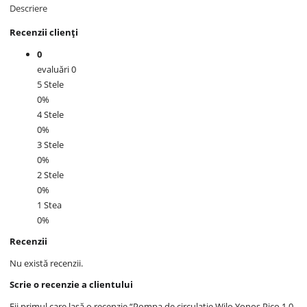
Descriere
Recenzii clienți
0
evaluări 0
5 Stele
0%
4 Stele
0%
3 Stele
0%
2 Stele
0%
1 Stea
0%
Recenzii
Nu există recenzii.
Scrie o recenzie a clientului
Fii primul care lasă o recenzie “Pompa de circulatie Wilo Yonos Pico 1.0