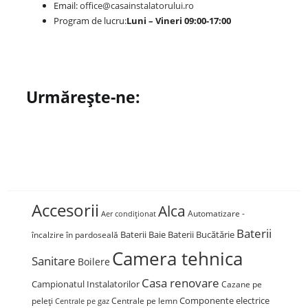
Email:
office@casainstalatorului.ro
Program de lucru:
Luni – Vineri 09:00-17:00
Urmărește-ne:
Accesorii
Alca
Automatizare -
Aer condiționat
Baterii
Baterii Baie
Baterii Bucătărie
încalzire în pardoseală
Camera tehnica
Sanitare
Boilere
Casa renovare
Campionatul Instalatorilor
Cazane pe
Componente electrice
peleți
Centrale pe lemn
Centrale pe gaz