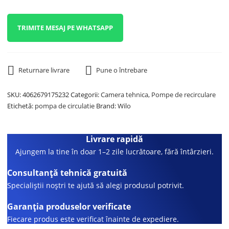
TRIMITE MESAJ PE WHATSAPP
Returnare livrare
Pune o întrebare
SKU:
4062679175232
Categorii:
Camera tehnica
,
Pompe de recirculare
Etichetă:
pompa de circulatie
Brand:
Wilo
Livrare rapidă
Ajungem la tine în doar 1–2 zile lucrătoare, fără întârzieri.
Consultanță tehnică gratuită
Specialiștii noștri te ajută să alegi produsul potrivit.
Garanția produselor verificate
Fiecare produs este verificat înainte de expediere.