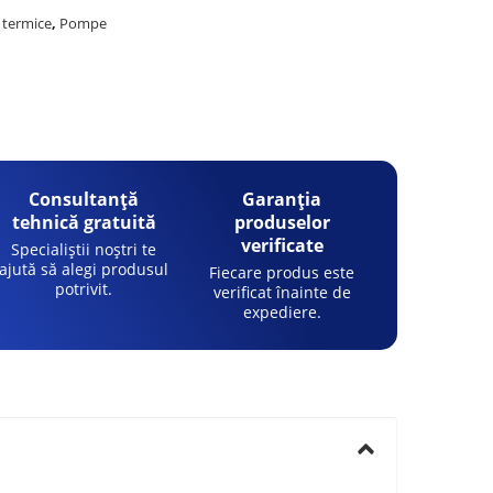
i termice
,
Pompe
Consultanță
Garanția
tehnică gratuită
produselor
verificate
Specialiștii noștri te
ajută să alegi produsul
Fiecare produs este
potrivit.
verificat înainte de
expediere.