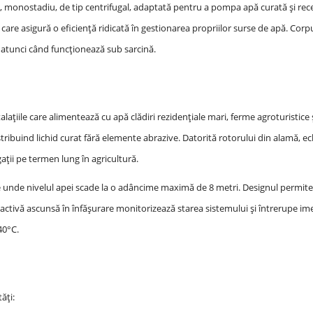
 monostadiu, de tip centrifugal, adaptată pentru a pompa apă curată și rece
 care asigură o eficiență ridicată în gestionarea propriilor surse de apă. Co
i atunci când funcționează sub sarcină.
lațiile care alimentează cu apă clădiri rezidențiale mari, ferme agroturistice
tribuind lichid curat fără elemente abrazive. Datorită rotorului din alamă, ec
ații pe termen lung în agricultură.
e unde nivelul apei scade la o adâncime maximă de 8 metri. Designul permite
activă ascunsă în înfășurare monitorizează starea sistemului și întrerupe ime
40°C.
ăți: