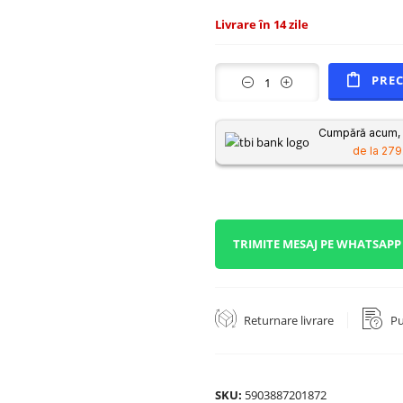
Livrare în 14 zile
PRE
Cumpără acum, p
de la 279.
TRIMITE MESAJ PE WHATSAPP
Returnare livrare
Pu
SKU:
5903887201872