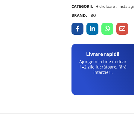
CATEGORII:
Hidrofoare
,
Instalați
BRAND:
IBO
Livrare rapidă
Ajungem la tine în doar
1–2 zile lucrătoare, fără
întârzieri.