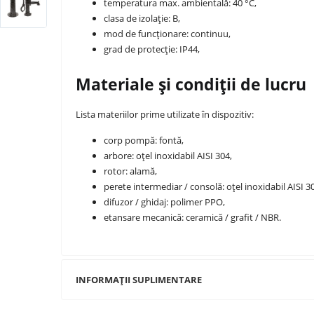
temperatura max. ambientală: 40 °C,
clasa de izolație: B,
mod de funcționare: continuu,
grad de protecție: IP44,
Materiale și condiții de lucru
Lista materiilor prime utilizate în dispozitiv:
corp pompă: fontă,
arbore: oțel inoxidabil AISI 304,
rotor: alamă,
perete intermediar / consolă: oțel inoxidabil AISI 3
difuzor / ghidaj: polimer PPO,
etansare mecanică: ceramică / grafit / NBR.
INFORMAȚII SUPLIMENTARE