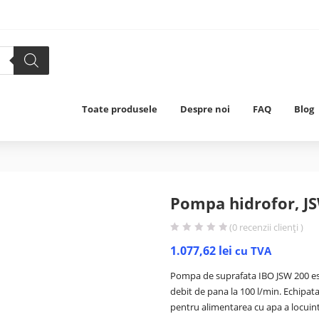
Toate produsele
Despre noi
FAQ
Blog
Pompa hidrofor, JS
(
0
recenzii clienți )
1.077,62
lei
cu TVA
Pompa de suprafata IBO JSW 200 est
debit de pana la 100 l/min. Echipata
pentru alimentarea cu apa a locuintel