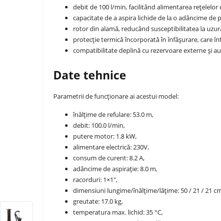
debit de 100 l/min, facilitând alimentarea rețelelor
capacitate de a aspira lichide de la o adâncime de p
rotor din alamă, reducând susceptibilitatea la uzu
protecție termică încorporată în înfășurare, care în
compatibilitate deplină cu rezervoare externe și a
Date tehnice
Parametrii de funcționare ai acestui model:
înălțime de refulare: 53.0 m,
debit: 100.0 l/min,
putere motor: 1.8 kW,
alimentare electrică: 230V,
consum de curent: 8.2 A,
adâncime de aspirație: 8.0 m,
racorduri: 1×1″,
dimensiuni lungime/înălțime/lățime: 50 / 21 / 21 c
greutate: 17.0 kg,
temperatura max. lichid: 35 °C,