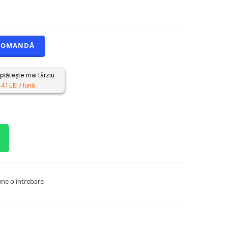
COMANDĂ
lătește mai târziu
41 LEI / lună
ne o întrebare