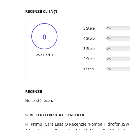
RECENZII CLIENȚI
5 Stele
0%
0
4 Stele
0%
3 Stele
0%
evaluări 0
2 Stele
0%
1 Stea
0%
RECENZII
Nu există recenzii.
SCRIE O RECENZIE A CLIENTULUI
Fii Primul Care Lasă O Recenzie “Pompa Hidrofor, JSW 