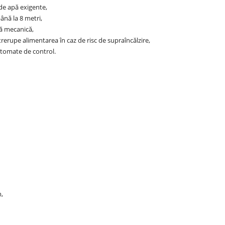
 de apă exigente,
ână la 8 metri,
ră mecanică,
trerupe alimentarea în caz de risc de supraîncălzire,
utomate de control.
m,