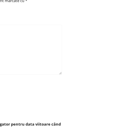
unt marcate cu
*
igator pentru data viitoare când