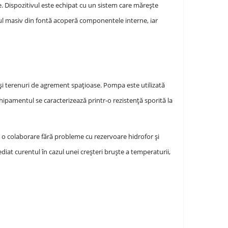
. Dispozitivul este echipat cu un sistem care mărește
rpul masiv din fontă acoperă componentele interne, iar
 și terenuri de agrement spațioase. Pompa este utilizată
hipamentul se caracterizează printr-o rezistență sporită la
 o colaborare fără probleme cu rezervoare hidrofor și
diat curentul în cazul unei creșteri bruște a temperaturii,