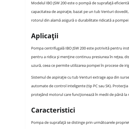
Modelul IBO JSW 200 este o pompă de suprafață eficientă,
capacitatea de aspirație, bazat pe un tub Venturi dovedit,
rotorul din alamă asigură o durabilitate ridicată a pompe
Aplicații
Pompa centrifugală IBO JSW 200 este potrivită pentru insta
pentru a ridica și menține continuu presiunea în rețea, dis
uzură, ceea ce permite utilizarea pompei în procese de irig
Sistemul de aspirație cu tub Venturi extrage apa din surs
automate de control inteligente (tip PC sau SK). Protecția 
protejând motorul care funcționează în medii de până la 
Caracteristici
Pompa de suprafață se distinge prin următoarele propriet