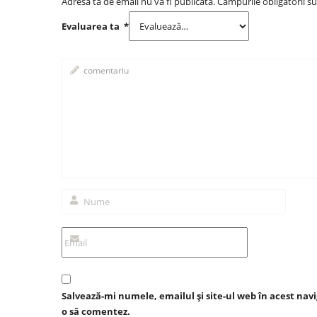
Adresa ta de email nu va fi publicată.
Câmpurile obligatorii s
Evaluarea ta
*
Salvează-mi numele, emailul și site-ul web în acest nav
o să comentez.