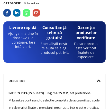
CATEGORIE:
Milwaukee
Livrare rapidă
Consultanță
Garanția
tehnică
produselor
Ajungem la tine în
gratuită
verificate
doar 1–2 zile
lucrătoare, fără
Specialiștii noștri
Fiecare produs
întârzieri.
te ajută să alegi
este verificat
produsul potrivit.
înainte de
expediere.
DESCRIERE
Set Biti PH3 (25 bucati) lungime 25 MM
, set profesional
Milwaukee continand o selectie completa de accesorii sau scule
in cele mai utilizate dimensiuni, organizate intr-o cutie practica.