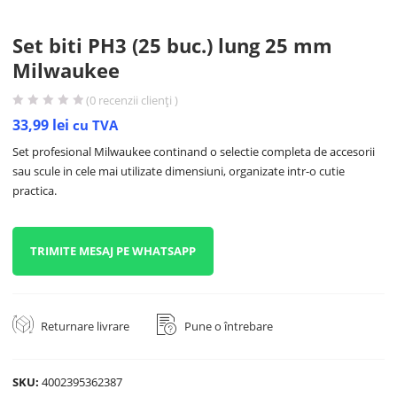
Set biti PH3 (25 buc.) lung 25 mm
Milwaukee
(
0
recenzii clienți )
33,99
lei
cu TVA
Set profesional Milwaukee continand o selectie completa de accesorii
sau scule in cele mai utilizate dimensiuni, organizate intr-o cutie
practica.
TRIMITE MESAJ PE WHATSAPP
Returnare livrare
Pune o întrebare
SKU:
4002395362387