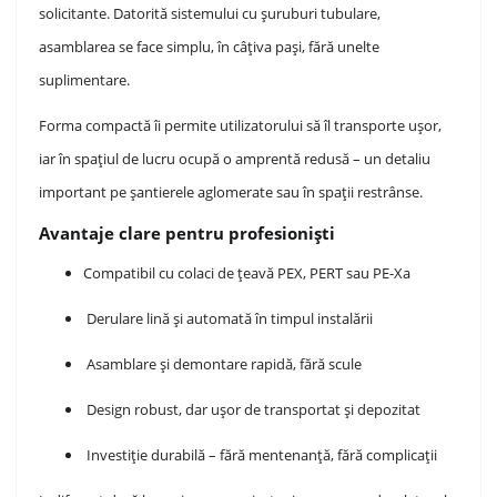
solicitante. Datorită sistemului cu șuruburi tubulare,
asamblarea se face simplu, în câțiva pași, fără unelte
suplimentare.
Forma compactă îi permite utilizatorului să îl transporte ușor,
iar în spațiul de lucru ocupă o amprentă redusă – un detaliu
important pe șantierele aglomerate sau în spații restrânse.
Avantaje clare pentru profesioniști
Compatibil cu colaci de țeavă PEX, PERT sau PE-Xa
Derulare lină și automată în timpul instalării
Asamblare și demontare rapidă, fără scule
Design robust, dar ușor de transportat și depozitat
Investiție durabilă – fără mentenanță, fără complicații