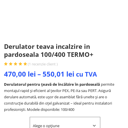
Derulator teava incalzire in
pardoseala 100/400 TERMO+
(
1
recenzie client )
Evaluat la
5.00
470,00
lei
–
550,01
lei
cu TVA
din 5 pe baza
unei singure
evaluări
Derulatorul pentru țeavă de încălzire în pardoseală
permite
montajul rapid și eficient al țevilor PEX, PE-Xa sau PERT. Asigură
derulare automată, este ușor de asamblat fără unelte și are o
construcție durabilă din oțel galvanizat – ideal pentru instalatori
profesioniști. Modele disponibile: 100/400