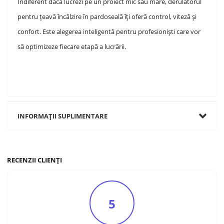
Indiferent dacă lucrezi pe un proiect mic sau mare, derulatorul
pentru țeavă încălzire în pardoseală îți oferă control, viteză și
confort. Este alegerea inteligentă pentru profesioniști care vor
să optimizeze fiecare etapă a lucrării.
INFORMAȚII SUPLIMENTARE
RECENZII CLIENȚI
5