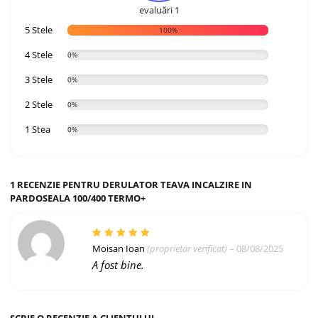
evaluări 1
5 Stele
100%
4 Stele
0%
3 Stele
0%
2 Stele
0%
1 Stea
0%
1 RECENZIE PENTRU DERULATOR TEAVA INCALZIRE IN
PARDOSEALA 100/400 TERMO+
Evaluat la
5
Moisan Ioan
(proprietar verificat)
–
08/08/2025
din 5
A fost bine.