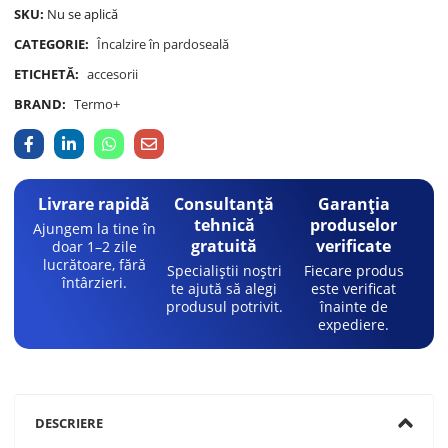
SKU:
Nu se aplică
CATEGORIE:
Încalzire în pardoseală
ETICHETĂ:
accesorii
BRAND:
Termo+
Livrare rapidă
Consultanță
Garanția
tehnică
produselor
Ajungem la tine în
gratuită
verificate
doar 1–2 zile
lucrătoare, fără
Specialiștii noștri
Fiecare produs
întârzieri.
te ajută să alegi
este verificat
produsul potrivit.
înainte de
expediere.
DESCRIERE