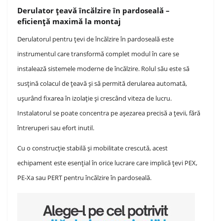
Derulator țeavă încălzire în pardoseală –
eficiență maximă la montaj
Derulatorul pentru țevi de încălzire în pardoseală este
instrumentul care transformă complet modul în care se
instalează sistemele moderne de încălzire. Rolul său este să
susțină colacul de țeavă și să permită derularea automată,
ușurând fixarea în izolație și crescând viteza de lucru.
Instalatorul se poate concentra pe așezarea precisă a țevii, fără
întreruperi sau efort inutil.
Cu o construcție stabilă și mobilitate crescută, acest
echipament este esențial în orice lucrare care implică țevi PEX,
PE-Xa sau PERT pentru încălzire în pardoseală.