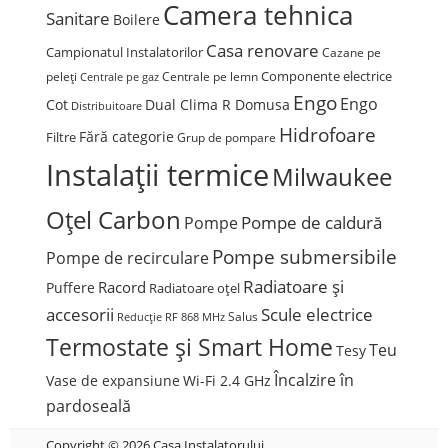
Camera tehnica
Sanitare
Boilere
Casa renovare
Campionatul Instalatorilor
Cazane pe
Componente electrice
peleți
Centrale pe lemn
Centrale pe gaz
Engo
Engo
Cot
Dual Clima R Domusa
Distribuitoare
Hidrofoare
Fără categorie
Filtre
Grup de pompare
Instalații termice
Milwaukee
Oțel Carbon
Pompe de caldură
Pompe
Pompe submersibile
Pompe de recirculare
Radiatoare și
Racord
Puffere
Radiatoare oțel
accesorii
Scule electrice
Salus
Reducție
RF 868 MHz
Termostate și Smart Home
Teu
Tesy
Încalzire în
Vase de expansiune
Wi-Fi 2.4 GHz
pardoseală
Copyright © 2026 Casa Instalatorului