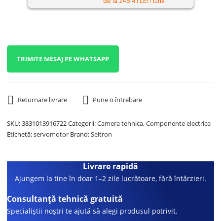
de la 246.41 LEI / lună
TRIMITE MESAJ PE WHATSAPP
Returnare livrare
Pune o întrebare
SKU:
3831013916722
Categorii:
Camera tehnica
,
Componente electrice
Etichetă:
servomotor
Brand:
Seltron
Livrare rapidă
Ajungem la tine în doar 1–2 zile lucrătoare, fără întârzieri.
Consultanță tehnică gratuită
Specialiștii noștri te ajută să alegi produsul potrivit.