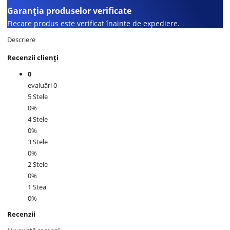
Garanția produselor verificate
Fiecare produs este verificat înainte de expediere.
Descriere
Recenzii clienți
0
evaluări 0
5 Stele
0%
4 Stele
0%
3 Stele
0%
2 Stele
0%
1 Stea
0%
Recenzii