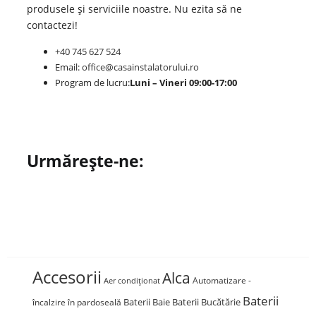
produsele și serviciile noastre. Nu ezita să ne
contactezi!
+40 745 627 524
Email:
office@casainstalatorului.ro
Program de lucru:
Luni – Vineri 09:00-17:00
Urmărește-ne:
Accesorii
Alca
Automatizare -
Aer condiționat
Baterii
Baterii Baie
Baterii Bucătărie
încalzire în pardoseală