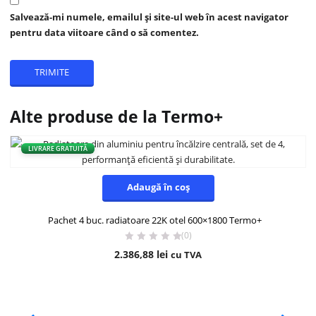
Salvează-mi numele, emailul și site-ul web în acest navigator
pentru data viitoare când o să comentez.
Alte produse de la Termo+
LIVRARE GRATUITĂ
Adaugă în coș
Pachet 4 buc. radiatoare 22K otel 600×1800 Termo+
(0)
2.386,88
lei
cu TVA