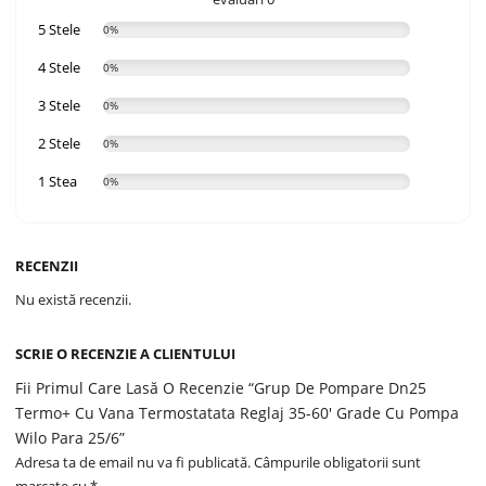
5 Stele
0%
4 Stele
0%
3 Stele
0%
2 Stele
0%
1 Stea
0%
RECENZII
Nu există recenzii.
SCRIE O RECENZIE A CLIENTULUI
Fii Primul Care Lasă O Recenzie “Grup De Pompare Dn25
Termo+ Cu Vana Termostatata Reglaj 35-60′ Grade Cu Pompa
Wilo Para 25/6”
Adresa ta de email nu va fi publicată.
Câmpurile obligatorii sunt
marcate cu
*