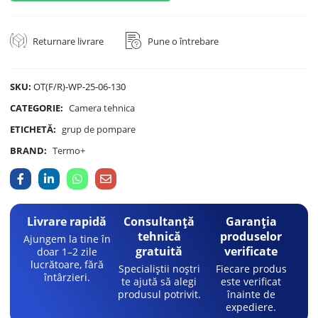
Returnare livrare
Pune o întrebare
SKU:
OT(F/R)-WP-25-06-130
CATEGORIE:
Camera tehnica
ETICHETĂ:
grup de pompare
BRAND:
Termo+
Livrare rapidă
Consultanță
Garanția
tehnică
produselor
Ajungem la tine în
gratuită
verificate
doar 1–2 zile
lucrătoare, fără
Specialiștii noștri
Fiecare produs
întârzieri.
te ajută să alegi
este verificat
produsul potrivit.
înainte de
expediere.