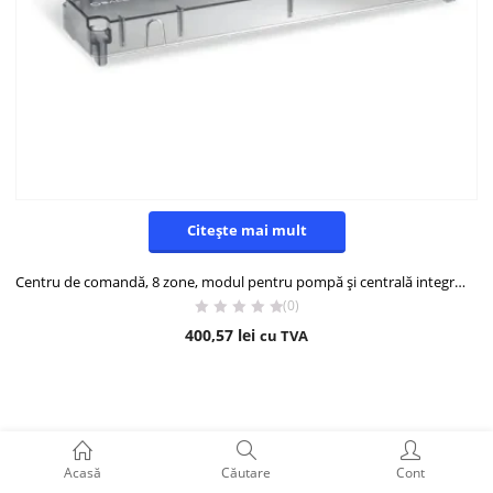
Citește mai mult
Centru de comandă, 8 zone, modul pentru pompă și centrală integrat, KL08NSB
(0)
400,57
lei
cu TVA
Acasă
Căutare
Cont