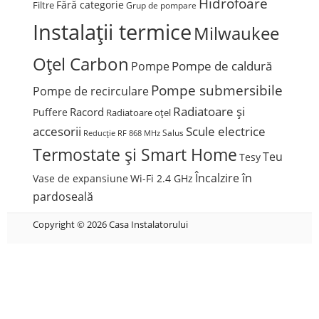
Hidrofoare
Fără categorie
Filtre
Grup de pompare
Instalații termice
Milwaukee
Oțel Carbon
Pompe de caldură
Pompe
Pompe submersibile
Pompe de recirculare
Radiatoare și
Racord
Puffere
Radiatoare oțel
accesorii
Scule electrice
Salus
Reducție
RF 868 MHz
Termostate și Smart Home
Teu
Tesy
Încalzire în
Vase de expansiune
Wi-Fi 2.4 GHz
pardoseală
Copyright © 2026 Casa Instalatorului