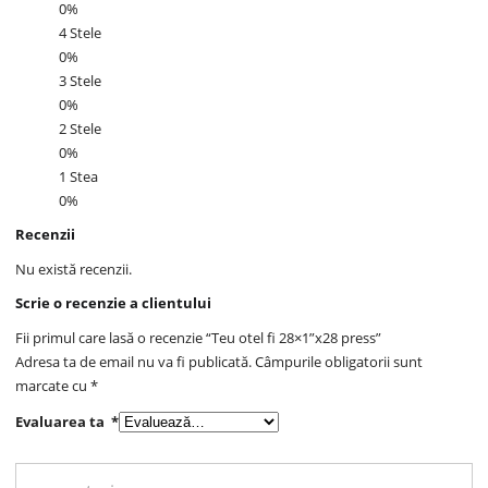
0%
4 Stele
0%
3 Stele
0%
2 Stele
0%
1 Stea
0%
Recenzii
Nu există recenzii.
Scrie o recenzie a clientului
Fii primul care lasă o recenzie “Teu otel fi 28×1”x28 press”
Adresa ta de email nu va fi publicată.
Câmpurile obligatorii sunt
marcate cu
*
Evaluarea ta
*