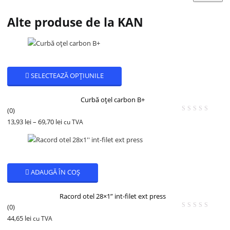
Alte produse de la KAN
SELECTEAZĂ OPȚIUNILE
Curbă oțel carbon B+
(0)
13,93
lei
–
69,70
lei
cu TVA
ADAUGĂ ÎN COȘ
Racord otel 28×1” int-filet ext press
(0)
44,65
lei
cu TVA