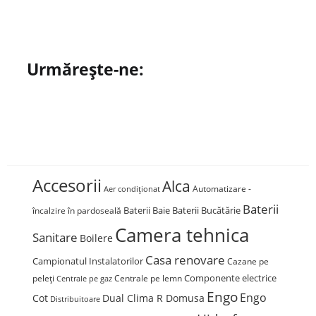
Urmărește-ne:
Accesorii
Alca
Automatizare -
Aer condiționat
Baterii
Baterii Baie
Baterii Bucătărie
încalzire în pardoseală
Camera tehnica
Sanitare
Boilere
Casa renovare
Campionatul Instalatorilor
Cazane pe
Componente electrice
peleți
Centrale pe lemn
Centrale pe gaz
Engo
Engo
Cot
Dual Clima R Domusa
Distribuitoare