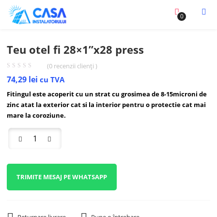
0
Teu otel fi 28×1”x28 press
(
0
recenzii clienți )
74,29
lei
cu TVA
Fitingul este acoperit cu un strat cu grosimea de 8-15microni de
zinc atat la exterior cat si la interior pentru o protectie cat mai
mare la coroziune.
TRIMITE MESAJ PE WHATSAPP