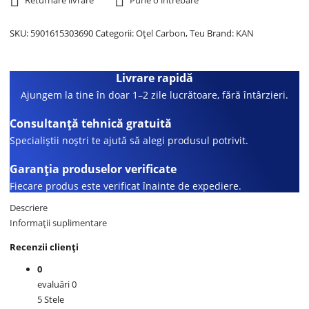
Returnare livrare
Pune o întrebare
SKU:
5901615303690
Categorii:
Oțel Carbon
,
Teu
Brand:
KAN
Livrare rapidă
Ajungem la tine în doar 1–2 zile lucrătoare, fără întârzieri.
Consultanță tehnică gratuită
Specialiștii noștri te ajută să alegi produsul potrivit.
Garanția produselor verificate
Fiecare produs este verificat înainte de expediere.
Descriere
Informații suplimentare
Recenzii clienți
0
evaluări 0
5 Stele