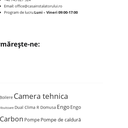
Email:
office@casainstalatorului.ro
Program de lucru:
Luni – Vineri 09:00-17:00
mărește-ne:
0
Camera tehnica
Boilere
Engo
Engo
Dual Clima R Domusa
ribuitoare
 Carbon
Pompe de caldură
Pompe