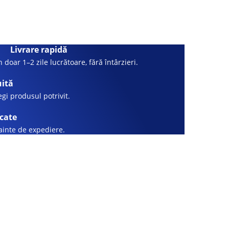
Livrare rapidă
 doar 1–2 zile lucrătoare, fără întârzieri.
uită
legi produsul potrivit.
icate
nainte de expediere.