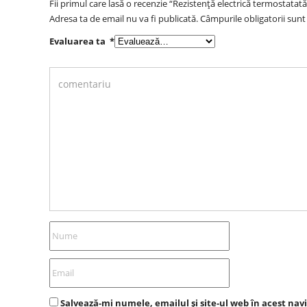
Fii primul care lasă o recenzie “Rezistență electrică termostatat
Adresa ta de email nu va fi publicată.
Câmpurile obligatorii sun
Evaluarea ta
*
Salvează-mi numele, emailul și site-ul web în acest nav