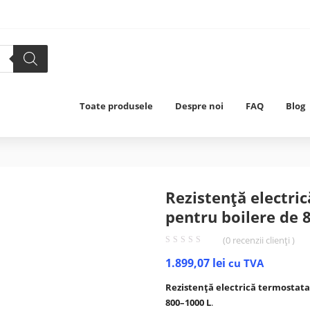
Toate produsele
Despre noi
FAQ
Blog
Rezistență electri
pentru boilere de 
(
0
recenzii clienți )
1.899,07
lei
cu TVA
Rezistență electrică termostata
800–1000 L
.