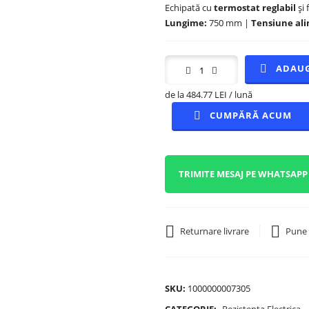
Echipată cu
termostat reglabil
și 
Lungime:
750 mm |
Tensiune al
ADAUG
de la 484.77 LEI / lună
CUMPĂRĂ ACUM
TRIMITE MESAJ PE WHATSAPP
Returnare livrare
Pune 
SKU:
1000000007305
CATEGORIE:
Rezistenta Electrica