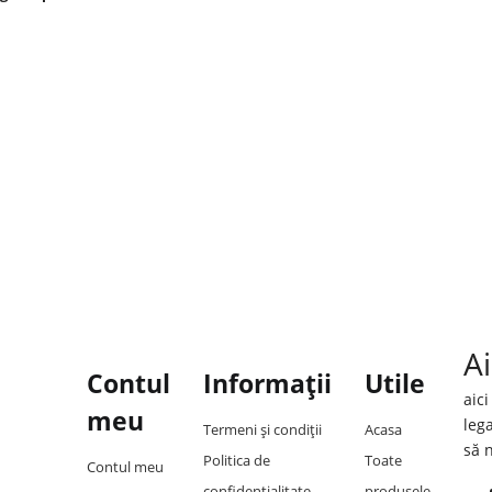
Ai
Contul
Informații
Utile
aic
meu
lega
Termeni și condiții
Acasa
să 
Politica de
Toate
Contul meu
confidențialitate
produsele