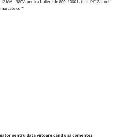
ă 12 kW – 380V, pentru boilere de 800–1000 L, filet 1½” Galmet”
t marcate cu
*
igator pentru data viitoare când o să comentez.