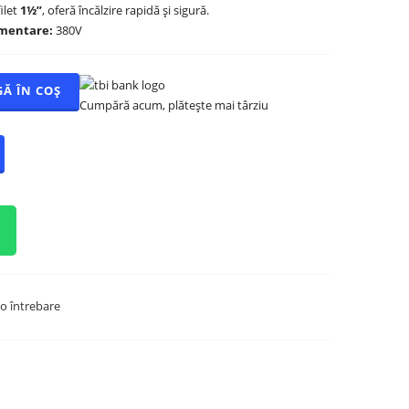
filet
1½”
, oferă încălzire rapidă și sigură.
imentare:
380V
Ă ÎN COȘ
Cumpără acum, plătește mai târziu
o întrebare