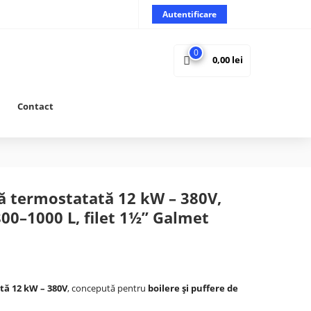
Autentificare
0
0,00
lei
Contact
că termostatată 12 kW – 380V,
800–1000 L, filet 1½” Galmet
tă 12 kW – 380V
, concepută pentru
boilere și puffere de