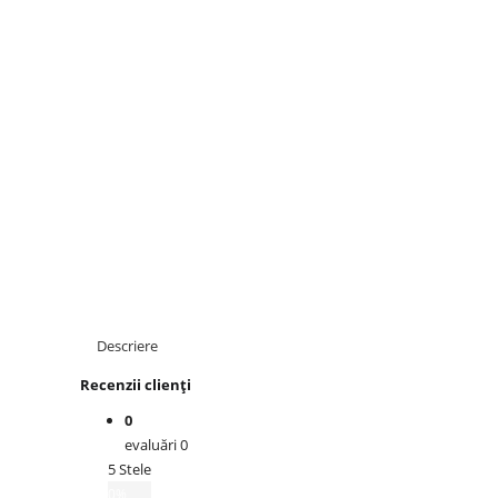
Descriere
Recenzii clienți
0
evaluări 0
5 Stele
0%