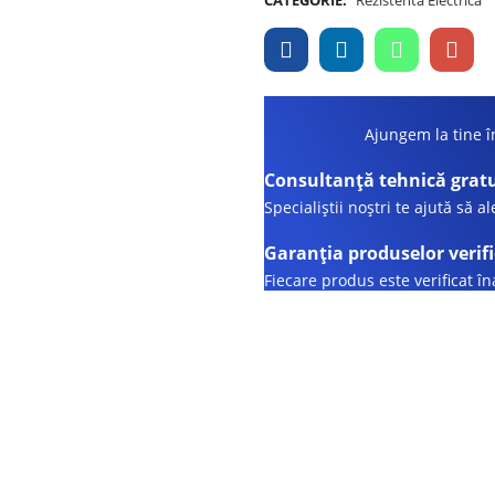
Ajungem la tine în
Consultanță tehnică grat
Specialiștii noștri te ajută să a
Garanția produselor verif
Fiecare produs este verificat î