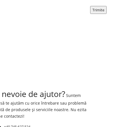
 nevoie de ajutor?
Suntem
i să te ajutăm cu orice întrebare sau problemă
tă de produsele și serviciile noastre. Nu ezita
ne contactezi!
+40 745 627 524