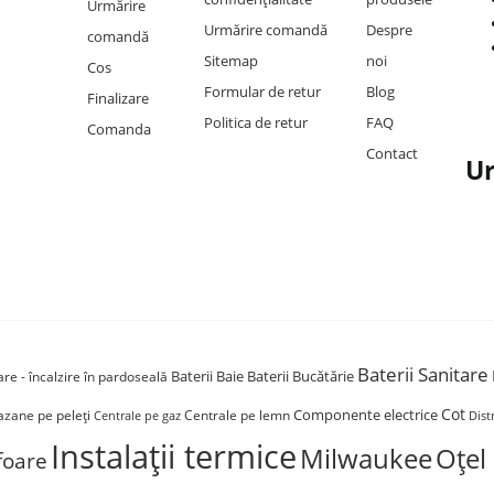
Urmărire
Urmărire comandă
Despre
comandă
Sitemap
noi
Cos
Formular de retur
Blog
Finalizare
Politica de retur
FAQ
Comanda
Contact
Ur
Baterii Sanitare
Baterii Baie
Baterii Bucătărie
re - încalzire în pardoseală
Cot
Componente electrice
azane pe peleți
Centrale pe lemn
Dist
Centrale pe gaz
Instalații termice
Milwaukee
Oțel
foare