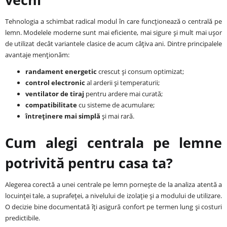
Tehnologia a schimbat radical modul în care funcționează o centrală pe
lemn. Modelele moderne sunt mai eficiente, mai sigure și mult mai ușor
de utilizat decât variantele clasice de acum câțiva ani. Dintre principalele
avantaje menționăm:
randament energetic
crescut și consum optimizat;
control electronic
al arderii și temperaturii;
ventilator de tiraj
pentru ardere mai curată;
compatibilitate
cu sisteme de acumulare;
întreținere mai simplă
și mai rară.
Cum alegi centrala pe lemne
potrivită pentru casa ta?
Alegerea corectă a unei centrale pe lemn pornește de la analiza atentă a
locuinței tale, a suprafeței, a nivelului de izolație și a modului de utilizare.
O decizie bine documentată îți asigură confort pe termen lung și costuri
predictibile.