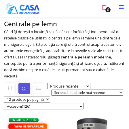
0
Centrale pe lemn
Când îți dorești o locuință caldă, eficient încălzită și independentă de
rețelele clasice de utilități, o centrală pe lemn rămâne una dintre cele
mai sigure alegeri. Este soluția care îți oferă control asupra costurilor,
autonomie energetică și adaptabilitate la nevoile reale ale casei tale. În
oferta
Casa Instalatorului
găsești
centrale pe lemn moderne
,
concepute pentru performanță, siguranță și utilizare ușoară, indiferent
dacă vorbim despre o casă de locuit permanent sau o cabană de
vacanță.
LIVRARE GRATUITĂ
VARA RENOVĂRILOR