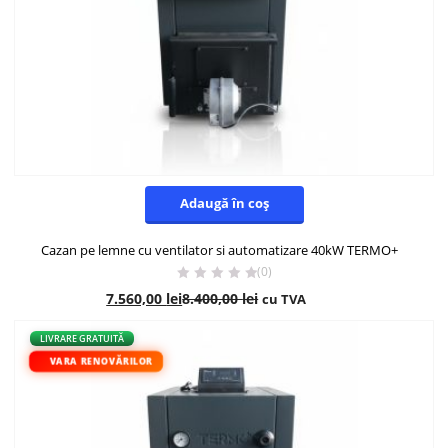
Adaugă în coș
Cazan pe lemne cu ventilator si automatizare 40kW TERMO+
(0)
7.560,00
lei
8.400,00
lei
cu TVA
- 10%
LIVRARE GRATUITĂ
VARA RENOVĂRILOR