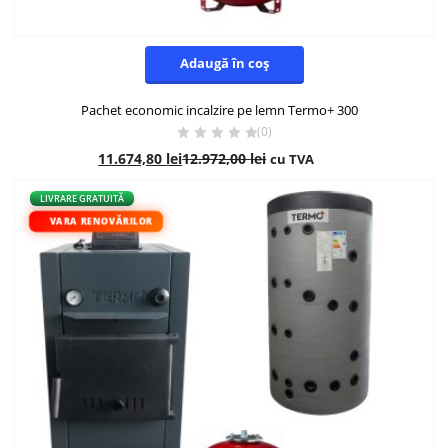
Adaugă în coș
Pachet economic incalzire pe lemn Termo+ 300
(0)
11.674,80
lei
12.972,00
lei
cu TVA
- 10%
LIVRARE GRATUITĂ
VARA RENOVĂRILOR