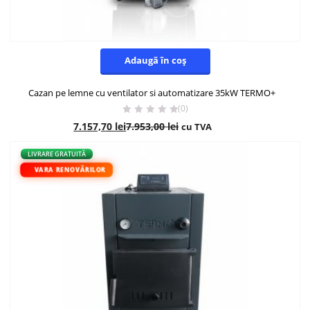
Adaugă în coș
Cazan pe lemne cu ventilator si automatizare 35kW TERMO+
(0)
7.157,70
lei
7.953,00
lei
cu TVA
- 10%
LIVRARE GRATUITĂ
VARA RENOVĂRILOR