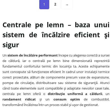
1
2
→
Centrale pe lemn – baza unui
sistem de încălzire eficient și
sigur
Un
sistem de încălzire performant
începe cu alegerea corectă a sursei
de căldură, iar o centrală pe lemn bine dimensionată reprezintă
fundamentul confortului termic din locuința ta. Aceste echipamente
sunt concepute să funcționeze eficient în cadrul unor
instalații termice
corect proiectate, alături de componente precum vase de expansiune,
pompe de circulație, distribuitoare sau sisteme de siguranță. Atunci
când toate elementele sunt compatibile și adaptate nevoilor casei tale,
centrala pe lemn oferă o
distribuție uniformă a căldurii
, un
randament ridicat
și un
consum optim
de combustibil,
transformând încălzirea într-un proces stabil și ușor de gestionat.