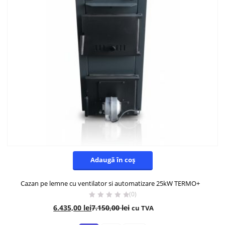
Adaugă în coș
Cazan pe lemne cu ventilator si automatizare 25kW TERMO+
(0)
6.435,00
lei
7.150,00
lei
cu TVA
- 10%