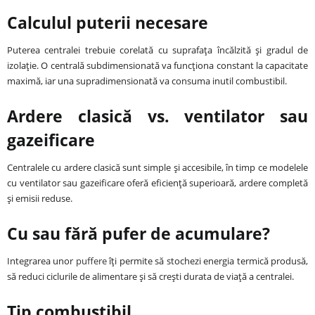
Calculul puterii necesare
Puterea centralei trebuie corelată cu suprafața încălzită și gradul de
izolație. O centrală subdimensionată va funcționa constant la capacitate
maximă, iar una supradimensionată va consuma inutil combustibil.
Ardere clasică vs. ventilator sau
gazeificare
Centralele cu ardere clasică sunt simple și accesibile, în timp ce modelele
cu ventilator sau gazeificare oferă eficiență superioară, ardere completă
și emisii reduse.
Cu sau fără pufer de acumulare?
Integrarea unor
puffere
îți permite să stochezi energia termică produsă,
să reduci ciclurile de alimentare și să crești durata de viață a centralei.
Tip combustibil