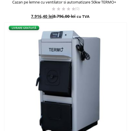
Cazan pe lemne cu ventilator si automatizare 50kw TERMO+
(0)
7.916,40
lei
8.796,00
lei
cu TVA
- 10%
LIVRARE GRATUITĂ