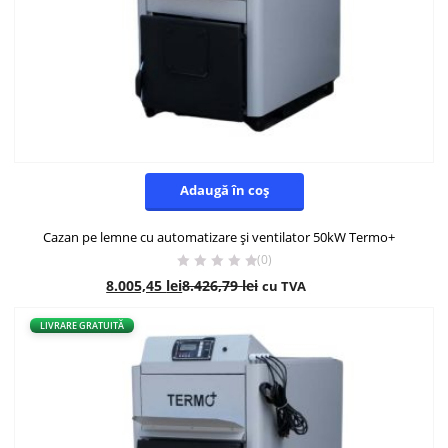
Adaugă în coș
Cazan pe lemne cu automatizare și ventilator 50kW Termo+
(0)
8.005,45
lei
8.426,79
lei
cu TVA
- 5%
LIVRARE GRATUITĂ