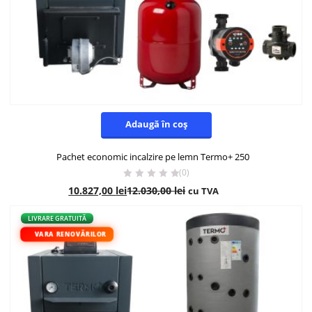
Adaugă în coș
Pachet economic incalzire pe lemn Termo+ 250
(0)
10.827,00
lei
12.030,00
lei
cu TVA
- 10%
LIVRARE GRATUITĂ
VARA RENOVĂRILOR