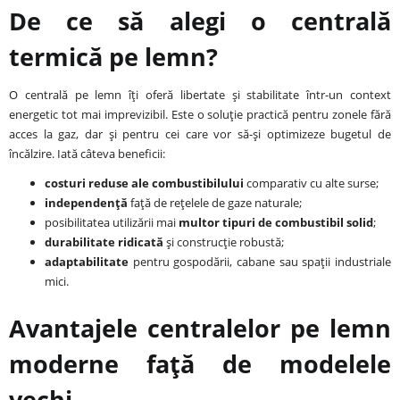
De ce să alegi o centrală
termică pe lemn?
O centrală pe lemn îți oferă libertate și stabilitate într-un context
energetic tot mai imprevizibil. Este o soluție practică pentru zonele fără
acces la gaz, dar și pentru cei care vor să-și optimizeze bugetul de
încălzire. Iată câteva beneficii:
costuri reduse ale combustibilului
comparativ cu alte surse;
independență
față de rețelele de gaze naturale;
posibilitatea utilizării mai
multor tipuri de combustibil solid
;
durabilitate ridicată
și construcție robustă;
adaptabilitate
pentru gospodării, cabane sau spații industriale
mici.
Avantajele centralelor pe lemn
moderne față de modelele
vechi