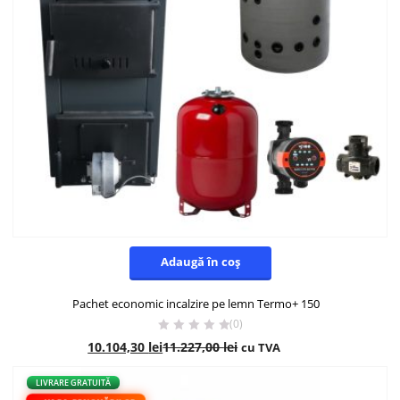
Adaugă în coș
Pachet economic incalzire pe lemn Termo+ 150
(0)
10.104,30
lei
11.227,00
lei
cu TVA
- 10%
LIVRARE GRATUITĂ