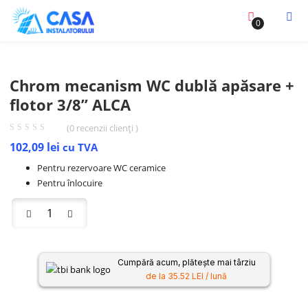
0
Chrom mecanism WC dublă apăsare +
flotor 3/8” ALCA
(
0
recenzii clienți )
102,09
lei
cu TVA
Pentru rezervoare WC ceramice
Pentru înlocuire
Cumpără acum, plătește mai târziu
de la 35.52 LEI / lună