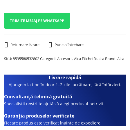
TRIMITE MESAJ PE WHATSAPP
Returnare livrare
Pune o întrebare
SKU:
8595580532802
Categorii:
Accesorii
,
Alca
Etichetă:
alca
Brand:
Alca
Livrare rapidă
Ajungem la tine în doar 1–2 zile lucrătoare, fără întârzieri.
Consultanță tehnică gratuită
Specialiștii noștri te ajută să alegi produsul potrivit.
Garanția produselor verificate
Fiecare produs este verificat înainte de expediere.