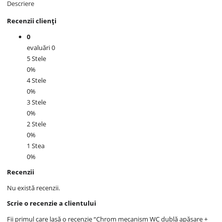
Descriere
Recenzii clienți
0
evaluări 0
5 Stele
0%
4 Stele
0%
3 Stele
0%
2 Stele
0%
1 Stea
0%
Recenzii
Nu există recenzii.
Scrie o recenzie a clientului
Fii primul care lasă o recenzie “Chrom mecanism WC dublă apăsare +