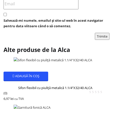
Salvează-mi numele, emailul și site-ul web în acest navigator
pentru data viitoare când o să comentez.
Alte produse de la Alca
ADAUGĂ ÎN COȘ
Sifon flexibil cu piuliță metalică 1.1/4”X32/40 ALCA
(0)
6,97
lei
cu TVA