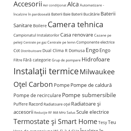
Accesorii
Alca
Automatizare -
Aer condiționat
Baterii
Baterii Baie
Baterii Bucătărie
încalzire în pardoseală
Camera tehnica
Sanitare
Boilere
Casa renovare
Campionatul Instalatorilor
Cazane pe
Componente electrice
peleți
Centrale pe lemn
Centrale pe gaz
Engo
Engo
Cot
Dual Clima R Domusa
Distribuitoare
Hidrofoare
Fără categorie
Filtre
Grup de pompare
Instalații termice
Milwaukee
Oțel Carbon
Pompe de caldură
Pompe
Pompe submersibile
Pompe de recirculare
Radiatoare și
Racord
Puffere
Radiatoare oțel
accesorii
Scule electrice
Salus
Reducție
RF 868 MHz
Termostate și Smart Home
Teu
Tesy